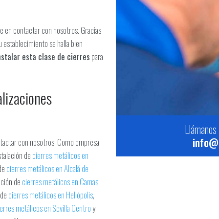
de en contactar con nosotros. Gracias
u establecimiento se halla bien
nstalar esta clase de cierres
para
alizaciones
Llámanos 
info@c
ntactar con nosotros. Como empresa
stalación de
cierres metálicos en
 de
cierres metálicos en Alcalá de
lación de
cierres metálicos en Camas
,
n de
cierres metálicos en Heliópolis
,
ierres metálicos en Sevilla Centro
y