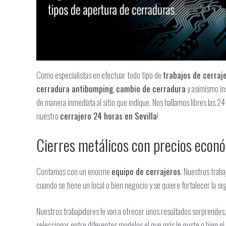
Como especialistas en efectuar todo tipo de
trabajos de cerraj
cerradura antibumping
,
cambio de cerradura
y asimismo in
de manera inmediata al sitio que indique. Nos hallamos libres las 2
nuestro
cerrajero 24 horas en Sevilla
!
Cierres metálicos con precios econ
Contamos con un enorme
equipo de cerrajeros
. Nuestros trab
cuando se tiene un local o bien negocio y se quiere fortalecer la se
Nuestros trabajadores le van a ofrecer unos resultados sorprendes
seleccionar entre diferentes modelos el que más le guste o bien el