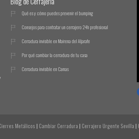
Blog de Cerrajería
Qué es y cómo puedes prevenir el bumping
Consejos para contratar un cerrajero 24h profesional
Cerradura invisible en Mairena del Aljarafe
Por qué cambiar la cerradura de tu casa
Cerradura invisible en Camas
y
Cierres Metálicos
|
Cambiar Cerradura
|
Cerrajero Urgente Sevilla
|