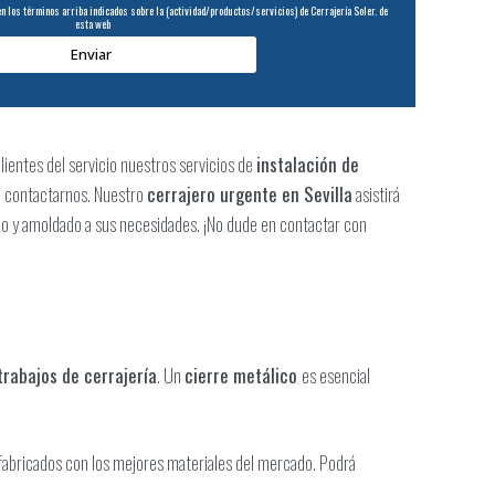
 los términos arriba indicados sobre la (actividad/productos/servicios) de Cerrajería Soler. de
esta web
lientes del servicio nuestros servicios de
instalación de
n contactarnos. Nuestro
cerrajero urgente en Sevilla
asistirá
zado y amoldado a sus necesidades. ¡No dude en contactar con
trabajos de cerrajería
. Un
cierre metálico
es esencial
fabricados con los mejores materiales del mercado. Podrá