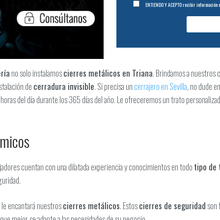
ENTIENDO Y ACEPTO recibir información en
ería
no solo instalamos
cierres metálicos en Triana
. Brindamos a nuestros c
stalación de
cerradura invisible
. Si precisa un
cerrajero en Sevilla
, no dude e
4 horas del día durante los 365 días del año. Le ofreceremos un trato personali
ómicos
ajadores cuentan con una dilatada experiencia y conocimientos en todo
tipo de 
guridad.
, le encantará nuestros
cierres metálicos
. Estos
cierres de seguridad
son 
 que mejor se adapte a las necesidades de su negocio.