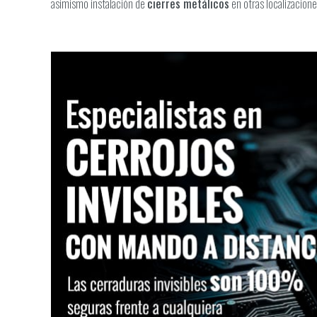
asimismo instalación de
cierres metálicos
en otras localizacione