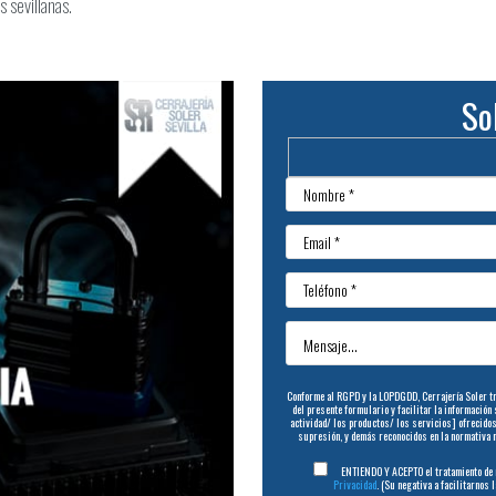
s sevillanas.
So
Conforme al RGPD y la LOPDGDD, Cerrajería Soler tra
del presente formulario y facilitar la información
actividad/ los productos/ los servicios] ofrecidos 
supresión, y demás reconocidos en la normativa 
ENTIENDO Y ACEPTO el tratamiento de m
Privacidad
. (Su negativa a facilitarnos 