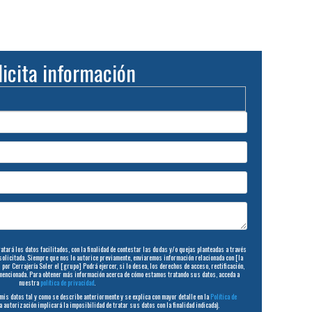
licita información
tará los datos facilitados, con la finalidad de contestar las dudas y/o quejas planteadas a través
 solicitada. Siempre que nos lo autorice previamente, enviaremos información relacionada con [la
por Cerrajería Soler el [grupo] Podrá ejercer, si lo desea, los derechos de acceso, rectificación,
mencionada. Para obtener más información acerca de cómo estamos tratando sus datos, acceda a
nuestra
política de privacidad
.
is datos tal y como se describe anteriormente y se explica con mayor detalle en la
Política de
la autorización implicará la imposibilidad de tratar sus datos con la finalidad indicada).