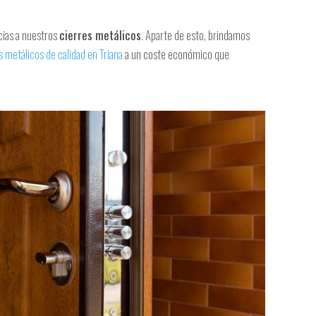
cias a nuestros
cierres metálicos
. Aparte de esto, brindamos
s metálicos de calidad en Triana
a un coste económico que